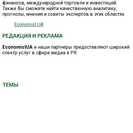
финансов, международной торговли и инвестиций.
Также Вы сможете найти качественную аналитику,
прогнозы, мнения и советы экспертов в этих областях.
Economist UA
РЕДАКЦИЯ И РЕКЛАМА
EconomistUA
и наши партнеры предоставляют широкий
спектр услуг в сфере медиа и PR:
editor@economistua.com
economistuacom@ukr.net
ТЕМЫ
ЕС
Китай
Великобритания
Германия
Кабмин
Авто
ВРУ
Израиль
США
НАТО
НБУ
Київ
ООН
Польша
МВФ
Наталія Грущинська
СБУ
Україна
Франция
вибори
газ
Саудовская Аравия
выборы президента
економіка
закон
новини України
общество
здоровье
политика
санкции
суд
рейтинг
президент
санкції