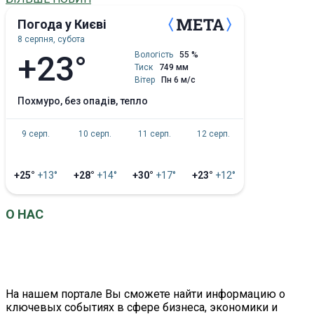
Погода у Києві
8 серпня, субота
+23°
Вологість
55 %
Тиск
749 мм
Вітер
Пн 6 м/с
похмуро, без опадів, тепло
9 серп.
10 серп.
11 серп.
12 серп.
+25°
+13°
+28°
+14°
+30°
+17°
+23°
+12°
О НАС
EconomistUA
– это информационно-аналитический
портал о главных событиях в сфере экономики и
бизнеса.
На нашем портале Вы сможете найти информацию о
ключевых событиях в сфере бизнеса, экономики и