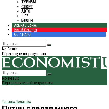
ТУРИЗМ
СПОРТ
АВТО
LIFE
БЛОГИ
Армия / Война
Китай Сегодня
ЄС / НАТО
No Result
Переглянути всі результати
No Result
Переглянути всі результати
Головна
Политика
Путин сделал много