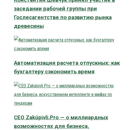
заседании рабочей группы при
Гослесагентстве по развитию рынка
древесины
Автоматизация расчета отпускных: как
бухгалтеру сэкономить время
CEO Zakúpivli.Pro — о миллиардных
возможностях для бизнеса,