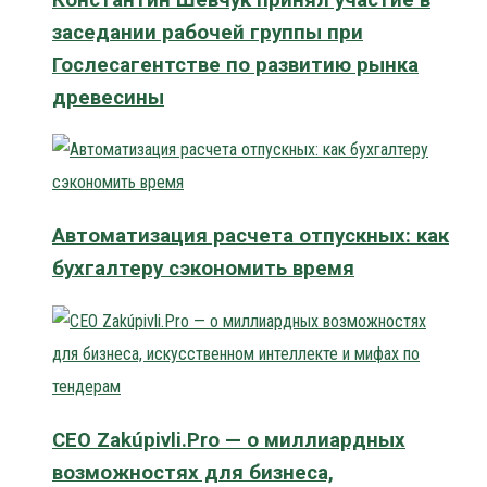
заседании рабочей группы при
Гослесагентстве по развитию рынка
древесины
Автоматизация расчета отпускных: как
бухгалтеру сэкономить время
CEO Zakúpivli.Pro — о миллиардных
возможностях для бизнеса,