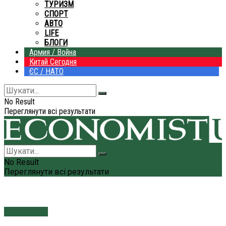
ТУРИЗМ
СПОРТ
АВТО
LIFE
БЛОГИ
Армия / Война
Китай Сегодня
ЄС / НАТО
No Result
Переглянути всі результати
No Result
Переглянути всі результати
Агробизнес