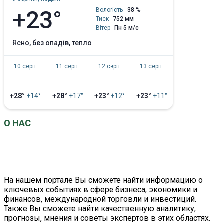
+23°
Вологість
38 %
Тиск
752 мм
Вітер
Пн 5 м/с
ясно, без опадів, тепло
10 серп.
11 серп.
12 серп.
13 серп.
+28°
+14°
+28°
+17°
+23°
+12°
+23°
+11°
О НАС
EconomistUA
– это информационно-аналитический
портал о главных событиях в сфере экономики и
бизнеса.
На нашем портале Вы сможете найти информацию о
ключевых событиях в сфере бизнеса, экономики и
финансов, международной торговли и инвестиций.
Также Вы сможете найти качественную аналитику,
прогнозы, мнения и советы экспертов в этих областях.