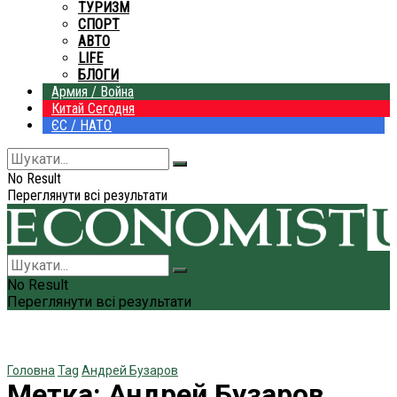
ТУРИЗМ
СПОРТ
АВТО
LIFE
БЛОГИ
Армия / Война
Китай Сегодня
ЄС / НАТО
No Result
Переглянути всі результати
No Result
Переглянути всі результати
Головна
Tag
Андрей Бузаров
Метка:
Андрей Бузаров