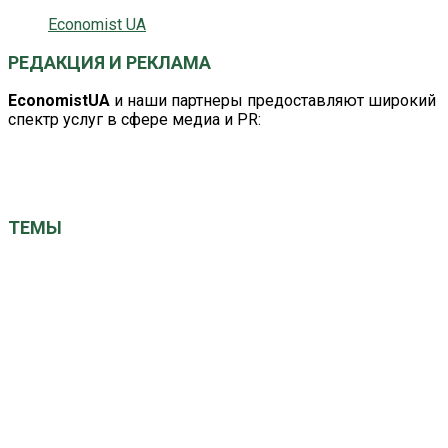
Economist UA
РЕДАКЦИЯ И РЕКЛАМА
EconomistUA
и наши партнеры предоставляют широкий
спектр услуг в сфере медиа и PR:
editor@economistua.com
economistuacom@ukr.net
ТЕМЫ
ЕС
Китай
Великобритания
Германия
Кабмин
Авто
ВРУ
Израиль
США
НАТО
НБУ
Київ
ООН
Польша
МВФ
Наталія Грущинська
СБУ
Україна
Франция
вибори
газ
Саудовская Аравия
выборы президента
економіка
закон
новини України
общество
здоровье
политика
санкции
суд
рейтинг
президент
санкції
суспільство
экономика
турция