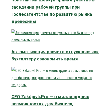
заседании рабочей группы при
Гослесагентстве по развитию рынка
древесины
Автоматизация расчета отпускных: как
бухгалтеру сэкономить время
CEO Zakúpivli.Pro — о миллиардных
возможностях для бизнеса,