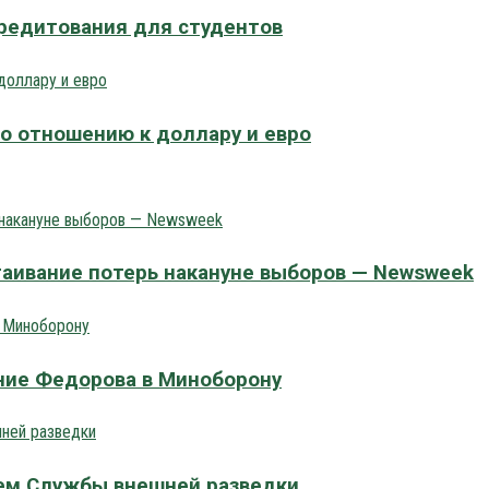
редитования для студентов
по отношению к доллару и евро
таивание потерь накануне выборов — Newsweek
ние Федорова в Миноборону
лем Службы внешней разведки