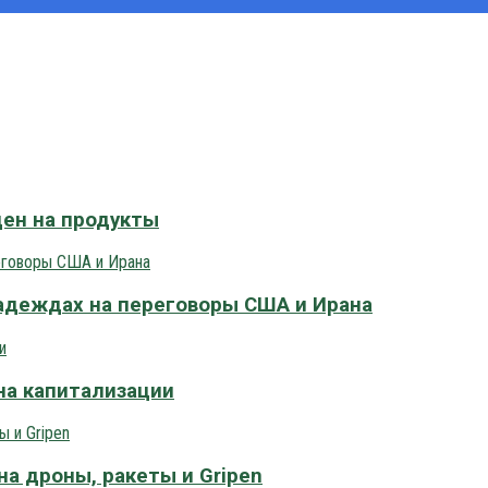
цен на продукты
адеждах на переговоры США и Ирана
на капитализации
на дроны, ракеты и Gripen