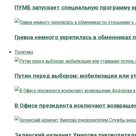
ПУМБ запускает специальную программу к
Гривна немного укрепилась в обменниках 
Политика
Путин перед выбором: мобилизация или у
В Офисе президента исключают возвраще
Зеленский назначит Умерова руководите