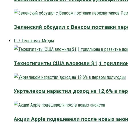
Зеленский обсудил с Венсом поставки пере
IT / Телеком / Медиа
Техногиганты США вложили $1,1 триллион
Укртелеком нарастил доход на 12,6% в пе
Акции Apple подешевели после новых ано