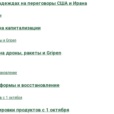
адеждах на переговоры США и Ирана
на капитализации
на дроны, ракеты и Gripen
еформы и восстановление
ровки продуктов с 1 октября