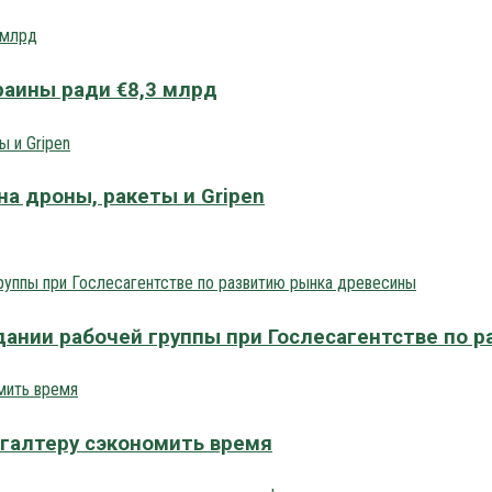
раины ради €8,3 млрд
на дроны, ракеты и Gripen
дании рабочей группы при Гослесагентстве по 
хгалтеру сэкономить время