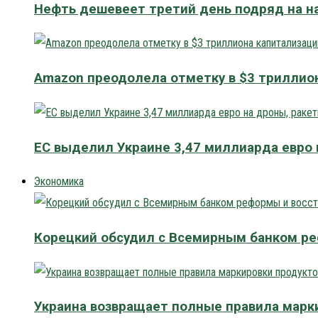
Нефть дешевеет третий день подряд на н
Amazon преодолела отметку в $3 триллио
ЕС выделил Украине 3,47 миллиарда евро 
Экономика
Корецкий обсудил с Всемирным банком р
Украина возвращает полные правила марки