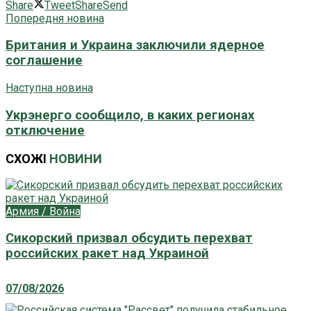
Share
Tweet
Share
Send
Попередня новина
Британия и Украина заключили ядерное
соглашение
Наступна новина
Укрэнерго сообщило, в каких регионах
отключение
СХОЖІ
НОВИНИ
Армия / Война
Сикорский призвал обсудить перехват
российских ракет над Украиной
07/08/2026