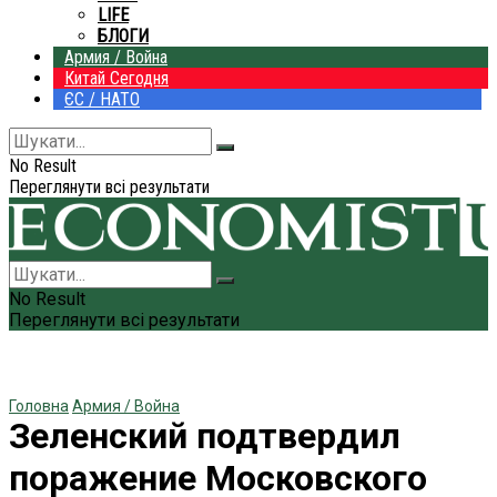
LIFE
БЛОГИ
Армия / Война
Китай Сегодня
ЄС / НАТО
No Result
Переглянути всі результати
No Result
Переглянути всі результати
Головна
Армия / Война
Зеленский подтвердил
поражение Московского