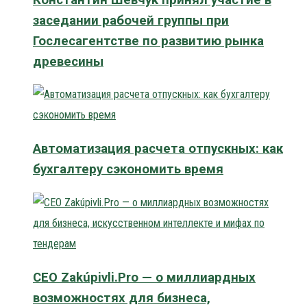
заседании рабочей группы при
Гослесагентстве по развитию рынка
древесины
Автоматизация расчета отпускных: как
бухгалтеру сэкономить время
CEO Zakúpivli.Pro — о миллиардных
возможностях для бизнеса,