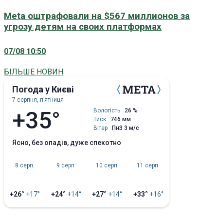
Meta оштрафовали на $567 миллионов за
угрозу детям на своих платформах
07/08 10:50
БІЛЬШЕ НОВИН
Погода у Києві
7 серпня, пʼятниця
+35°
Вологість
26 %
Тиск
746 мм
Вітер
ПнЗ 3 м/с
ясно, без опадів, дуже спекотно
8 серп.
9 серп.
10 серп.
11 серп.
+26°
+17°
+24°
+14°
+27°
+14°
+33°
+16°