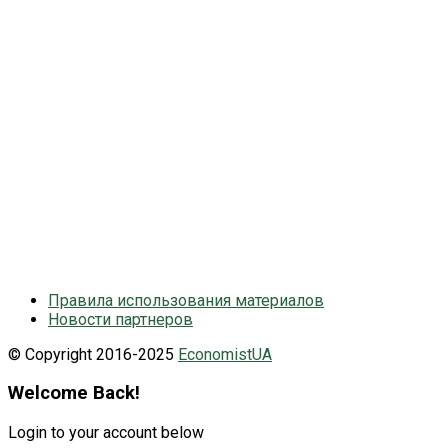
ЕС
Китай
Великобритания
Германия
Кабмин
Авто
ВРУ
Израиль
США
НАТО
НБУ
Київ
ООН
Польша
МВФ
Наталія Грущинська
СБУ
Україна
Франция
вибори
газ
Саудовская Аравия
выборы президента
економіка
закон
новини України
общество
здоровье
политика
санкции
суд
рейтинг
президент
санкції
суспільство
экономика
турция
Правила использования материалов
Новости партнеров
© Copyright 2016-2025
EconomistUA
Welcome Back!
Login to your account below