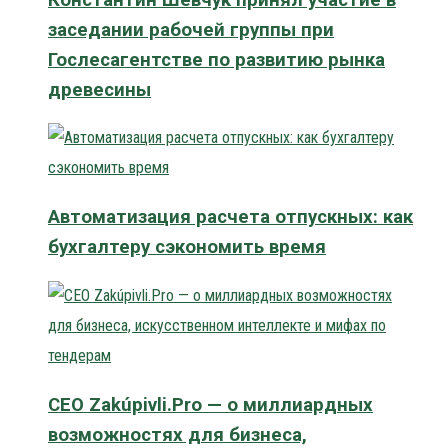
заседании рабочей группы при
Гослесагентстве по развитию рынка
древесины
Автоматизация расчета отпускных: как
бухгалтеру сэкономить время
CEO Zakúpivli.Pro — о миллиардных
возможностях для бизнеса,