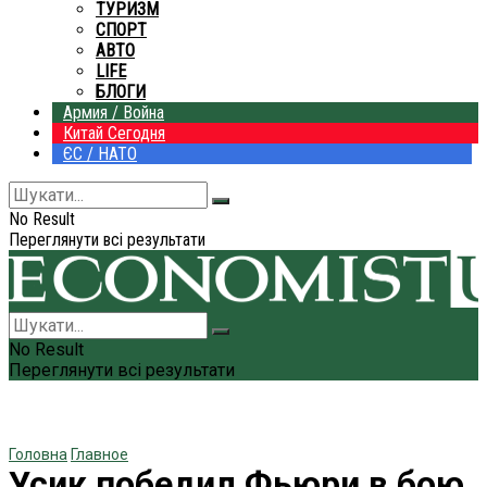
ТУРИЗМ
СПОРТ
АВТО
LIFE
БЛОГИ
Армия / Война
Китай Сегодня
ЄС / НАТО
No Result
Переглянути всі результати
No Result
Переглянути всі результати
Головна
Главное
Усик победил Фьюри в бою