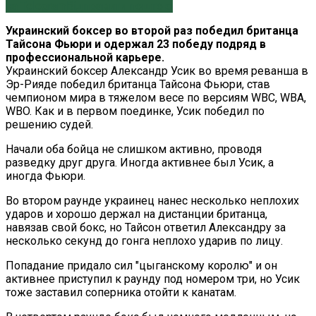
на Telegram
Відправити поштою
Украинский боксер во второй раз победил британца
Тайсона Фьюри и одержал 23 победу подряд в
профессиональной карьере.
Украинский боксер Александр Усик во время реванша в
Эр-Рияде победил британца Тайсона Фьюри, став
чемпионом мира в тяжелом весе по версиям WBC, WBA,
WBO. Как и в первом поединке, Усик победил по
решению судей.
Начали оба бойца не слишком активно, проводя
разведку друг друга. Иногда активнее был Усик, а
иногда Фьюри.
Во втором раунде украинец нанес несколько неплохих
ударов и хорошо держал на дистанции британца,
навязав свой бокс, но Тайсон ответил Александру за
несколько секунд до гонга неплохо ударив по лицу.
Попадание придало сил "цыганскому королю" и он
активнее приступил к раунду под номером три, но Усик
тоже заставил соперника отойти к канатам.