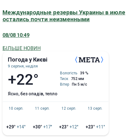
Международные резервы Украины в июле
остались почти неизменными
08/08 10:49
БІЛЬШЕ НОВИН
Погода у Києві
9 серпня, неділя
+22°
Вологість
39 %
Тиск
752 мм
Вітер
Пн 5 м/с
ясно, без опадів, тепло
10 серп.
11 серп.
12 серп.
13 серп.
+29°
+14°
+30°
+17°
+23°
+12°
+23°
+11°