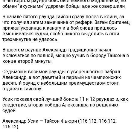
В четвертом раунде бокс был немного медленным, но
обмен "вкусными" ударами бойцы все же совершили.
В начале пятого раунда Тайсон сразу полез в клинч, за
что получил затем замечание от рефери. Затем британец
прижал украинца к канату и в бой снова пришлось
вмешиваться судьи, особо никого выделить в этой
трехминутке не удалось.
В шестом раунде Александр традиционно начал
включаться по полной, мощно уучив в бороду Тайсона в
конце второй минуты.
Седьмой и восьмой раунды с уверенностью забрал
Александр, а вот девятый и первый из чемпионских
десятый раунд с небольшим преимуществом стоит
отдавать Тайсону.
Усик показал свой лучший бокс в 11 и 12 раундах и, как
следствие, вторая победа Александра по решению
судей.
Александр Усик — Тайсон Фьюри (116:112, 116:112,
116:12)