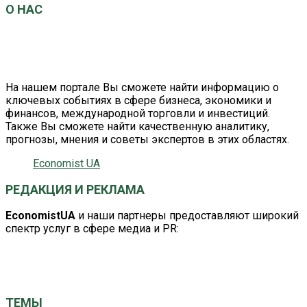
О НАС
EconomistUA
– это информационно-аналитический
портал о главных событиях в сфере экономики и
бизнеса.
На нашем портале Вы сможете найти информацию о
ключевых событиях в сфере бизнеса, экономики и
финансов, международной торговли и инвестиций.
Также Вы сможете найти качественную аналитику,
прогнозы, мнения и советы экспертов в этих областях.
Economist UA
РЕДАКЦИЯ И РЕКЛАМА
EconomistUA
и наши партнеры предоставляют широкий
спектр услуг в сфере медиа и PR:
editor@economistua.com
economistuacom@ukr.net
ТЕМЫ