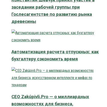
заседании рабочей группы при
Гослесагентстве по развитию рынка
древесины
Автоматизация расчета отпускных: как
бухгалтеру сэкономить время
CEO Zakúpivli.Pro — о миллиардных
возможностях для бизнеса,