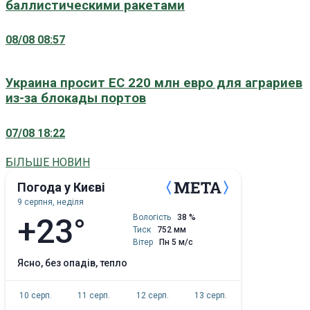
баллистическими ракетами
08/08 08:57
Украина просит ЕС 220 млн евро для аграриев
из-за блокады портов
07/08 18:22
БІЛЬШЕ НОВИН
Погода у Києві
9 серпня, неділя
+23°
Вологість
38 %
Тиск
752 мм
Вітер
Пн 5 м/с
ясно, без опадів, тепло
10 серп.
11 серп.
12 серп.
13 серп.