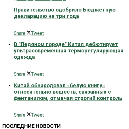
Правительство одобрило Бюджетную
декларацию на три года
0 поширити
Share
Tweet
В "Ледяном городе" Китая дебютирует
ультрасовременная терморегулирующая
одежда
0 поширити
Share
Tweet
Китай обнародовал «белую книгу»
относительно веществ, связанных с
фентанилом, отмечая строгий контроль
0 поширити
Share
Tweet
ПОСЛЕДНИЕ НОВОСТИ