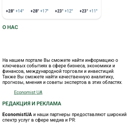
+28°
+14°
+28°
+17°
+23°
+12°
+23°
+11°
О НАС
EconomistUA
– это информационно-аналитический
портал о главных событиях в сфере экономики и
бизнеса.
На нашем портале Вы сможете найти информацию о
ключевых событиях в сфере бизнеса, экономики и
финансов, международной торговли и инвестиций.
Также Вы сможете найти качественную аналитику,
прогнозы, мнения и советы экспертов в этих областях.
Economist UA
РЕДАКЦИЯ И РЕКЛАМА
EconomistUA
и наши партнеры предоставляют широкий
спектр услуг в сфере медиа и PR: