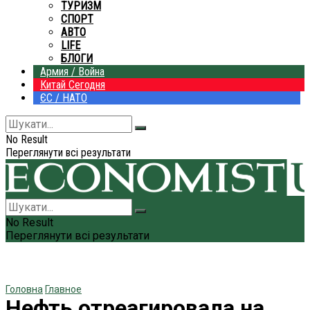
ТУРИЗМ
СПОРТ
АВТО
LIFE
БЛОГИ
Армия / Война
Китай Сегодня
ЄС / НАТО
No Result
Переглянути всі результати
No Result
Переглянути всі результати
Головна
Главное
Нефть отреагировала на