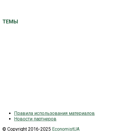
editor@economistua.com
economistuacom@ukr.net
ТЕМЫ
ЕС
Китай
Великобритания
Германия
Кабмин
Авто
ВРУ
Израиль
США
НАТО
НБУ
Київ
ООН
Польша
МВФ
Наталія Грущинська
СБУ
Україна
Франция
вибори
газ
Саудовская Аравия
выборы президента
економіка
закон
новини України
общество
здоровье
политика
санкции
суд
рейтинг
президент
санкції
суспільство
экономика
турция
Правила использования материалов
Новости партнеров
© Copyright 2016-2025
EconomistUA