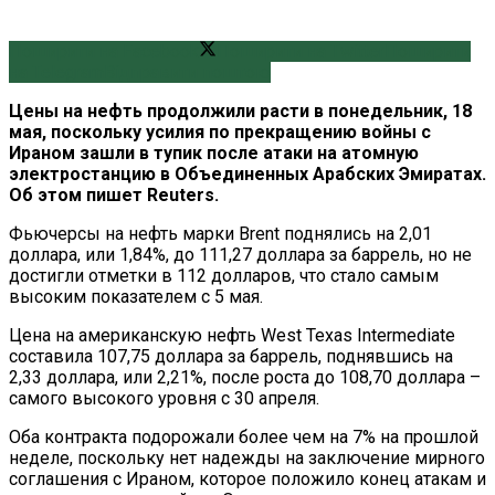
Поширити на Facebook
Поширити на Twitter
Поширити
на Telegram
Відправити поштою
Цены на нефть продолжили расти в понедельник, 18
мая, поскольку усилия по прекращению войны с
Ираном зашли в тупик после атаки на атомную
электростанцию ​​в Объединенных Арабских Эмиратах.
Об этом пишет Reuters.
Фьючерсы на нефть марки Brent поднялись на 2,01
доллара, или 1,84%, до 111,27 доллара за баррель, но не
достигли отметки в 112 долларов, что стало самым
высоким показателем с 5 мая.
Цена на американскую нефть West Texas Intermediate
составила 107,75 доллара за баррель, поднявшись на
2,33 доллара, или 2,21%, после роста до 108,70 доллара –
самого высокого уровня с 30 апреля.
Оба контракта подорожали более чем на 7% на прошлой
неделе, поскольку нет надежды на заключение мирного
соглашения с Ираном, которое положило конец атакам и