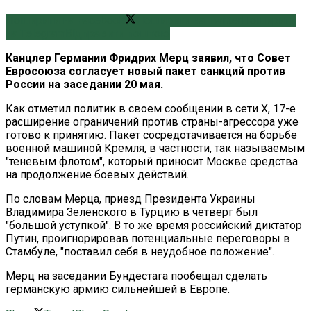
Поширити на Facebook
Поширити на Twitter
Поширити
на Telegram
Відправити поштою
Канцлер Германии Фридрих Мерц заявил, что Совет
Евросоюза согласует новый пакет санкций против
России на заседании 20 мая.
Как отметил политик в своем сообщении в сети X, 17-е
расширение ограничений против страны-агрессора уже
готово к принятию. Пакет сосредотачивается на борьбе
военной машиной Кремля, в частности, так называемым
"теневым флотом", который приносит Москве средства
на продолжение боевых действий.
По словам Мерца, приезд Президента Украины
Владимира Зеленского в Турцию в четверг был
"большой уступкой". В то же время российский диктатор
Путин, проигнорировав потенциальные переговоры в
Стамбуле, "поставил себя в неудобное положение".
Мерц на заседании Бундестага пообещал сделать
германскую армию сильнейшей в Европе.