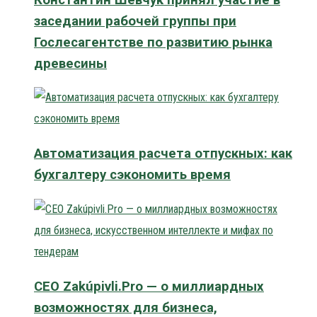
заседании рабочей группы при
Гослесагентстве по развитию рынка
древесины
Автоматизация расчета отпускных: как
бухгалтеру сэкономить время
CEO Zakúpivli.Pro — о миллиардных
возможностях для бизнеса,