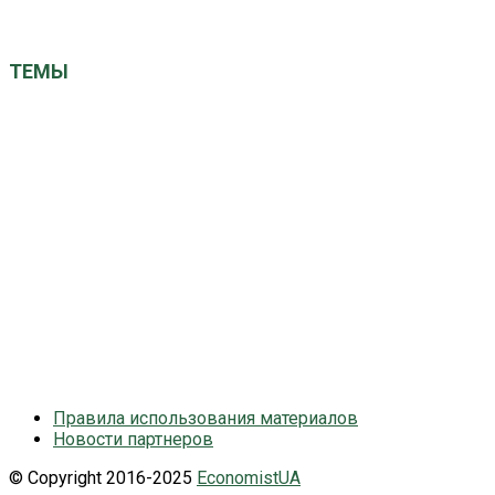
economistuacom@ukr.net
ТЕМЫ
ЕС
Китай
Великобритания
Германия
Кабмин
Авто
ВРУ
Израиль
США
НАТО
НБУ
Київ
ООН
Польша
МВФ
Наталія Грущинська
СБУ
Україна
Франция
вибори
газ
Саудовская Аравия
выборы президента
економіка
закон
новини України
общество
здоровье
политика
санкции
суд
рейтинг
президент
санкції
суспільство
экономика
турция
Правила использования материалов
Новости партнеров
© Copyright 2016-2025
EconomistUA