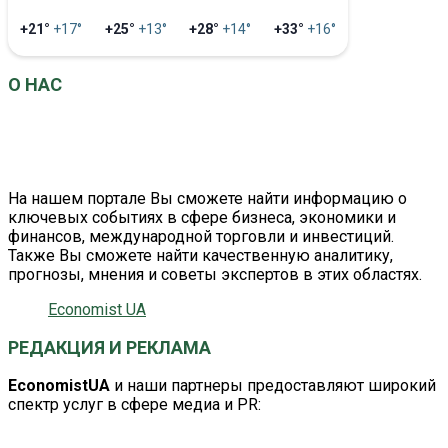
+21°
+17°
+25°
+13°
+28°
+14°
+33°
+16°
О НАС
EconomistUA
– это информационно-аналитический
портал о главных событиях в сфере экономики и
бизнеса.
На нашем портале Вы сможете найти информацию о
ключевых событиях в сфере бизнеса, экономики и
финансов, международной торговли и инвестиций.
Также Вы сможете найти качественную аналитику,
прогнозы, мнения и советы экспертов в этих областях.
Economist UA
РЕДАКЦИЯ И РЕКЛАМА
EconomistUA
и наши партнеры предоставляют широкий
спектр услуг в сфере медиа и PR:
editor@economistua.com