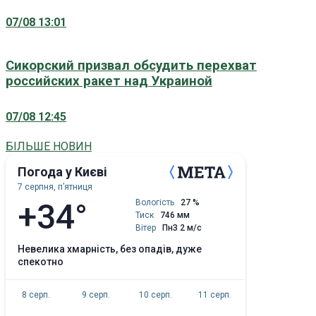
07/08 13:01
Сикорский призвал обсудить перехват
российских ракет над Украиной
07/08 12:45
БІЛЬШЕ НОВИН
Погода у Києві
7 серпня, пʼятниця
+34°
Вологість
27 %
Тиск
746 мм
Вітер
ПнЗ 2 м/с
невелика хмарність, без опадів, дуже
спекотно
8 серп.
9 серп.
10 серп.
11 серп.