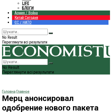
LIFE
БЛОГИ
Армия / Война
Китай Сегодня
ЄС / НАТО
No Result
Переглянути всі результати
No Result
Переглянути всі результати
Головна
Главное
Мерц анонсировал
одобрение нового пакета