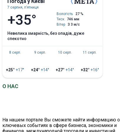
Погода у Києві
7 серпня, пʼятниця
+35°
Вологість
27 %
Тиск
746 мм
Вітер
З 3 м/с
невелика хмарність, без опадів, дуже
спекотно
8 серп.
9 серп.
10 серп.
11 серп.
+25°
+17°
+24°
+14°
+27°
+14°
+32°
+16°
О НАС
EconomistUA
– это информационно-аналитический
портал о главных событиях в сфере экономики и
бизнеса.
На нашем портале Вы сможете найти информацию о
ключевых событиях в сфере бизнеса, экономики и
финансов, международной торговли и инвестиций.