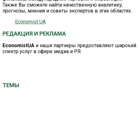
Также Вы сможете найти качественную аналитику,
прогнозы, мнения и советы экспертов в этих областях.
Economist UA
РЕДАКЦИЯ И РЕКЛАМА
EconomistUA
и наши партнеры предоставляют широкий
спектр услуг в сфере медиа и PR:
editor@economistua.com
economistuacom@ukr.net
ТЕМЫ
ЕС
Китай
Великобритания
Германия
Кабмин
Авто
ВРУ
Израиль
США
НАТО
НБУ
Київ
ООН
Польша
МВФ
Наталія Грущинська
СБУ
Україна
Франция
вибори
газ
Саудовская Аравия
выборы президента
економіка
закон
новини України
общество
здоровье
политика
санкции
суд
рейтинг
президент
санкції