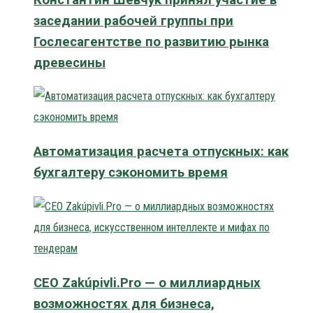
заседании рабочей группы при
Гослесагентстве по развитию рынка
древесины
Автоматизация расчета отпускных: как
бухгалтеру сэкономить время
CEO Zakúpivli.Pro — о миллиардных
возможностях для бизнеса,