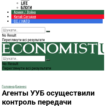
LIFE
БЛОГИ
Армия / Война
Китай Сегодня
ЄС / НАТО
No Result
Переглянути всі результати
No Result
Переглянути всі результати
Головна
Бизнес
Агенты УУБ осуществили
контроль передачи