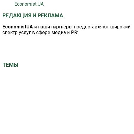
Economist UA
РЕДАКЦИЯ И РЕКЛАМА
EconomistUA
и наши партнеры предоставляют широкий
спектр услуг в сфере медиа и PR:
editor@economistua.com
economistuacom@ukr.net
ТЕМЫ
ЕС
Китай
Великобритания
Германия
Кабмин
Авто
ВРУ
Израиль
США
НАТО
НБУ
Київ
ООН
Польша
МВФ
Наталія Грущинська
СБУ
Україна
Франция
вибори
газ
Саудовская Аравия
выборы президента
економіка
закон
новини України
общество
здоровье
политика
санкции
суд
рейтинг
президент
санкції
суспільство
экономика
турция