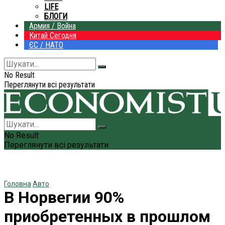
LIFE
БЛОГИ
Армия / Война
Китай Сегодня
ЄС / НАТО
No Result
Переглянути всі результати
No Result
Переглянути всі результати
Головна
Авто
В Норвегии 90%
приобретенных в прошлом