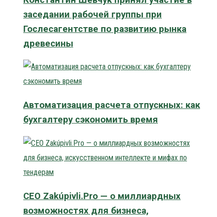
заседании рабочей группы при
Гослесагентстве по развитию рынка
древесины
Автоматизация расчета отпускных: как
бухгалтеру сэкономить время
CEO Zakúpivli.Pro — о миллиардных
возможностях для бизнеса,