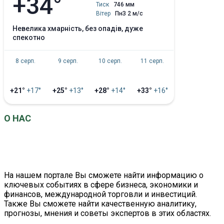
+34°
Тиск
746 мм
Вітер
ПнЗ 2 м/с
невелика хмарність, без опадів, дуже
спекотно
8 серп.
9 серп.
10 серп.
11 серп.
+21°
+17°
+25°
+13°
+28°
+14°
+33°
+16°
О НАС
EconomistUA
– это информационно-аналитический
портал о главных событиях в сфере экономики и
бизнеса.
На нашем портале Вы сможете найти информацию о
ключевых событиях в сфере бизнеса, экономики и
финансов, международной торговли и инвестиций.
Также Вы сможете найти качественную аналитику,
прогнозы, мнения и советы экспертов в этих областях.