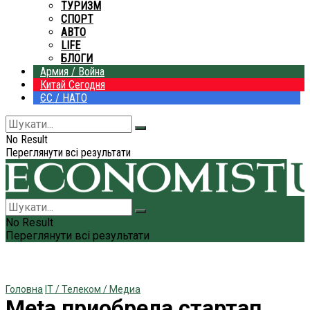
ТУРИЗМ
СПОРТ
АВТО
LIFE
БЛОГИ
Армия / Война
Китай Сегодня
ЄС / НАТО
No Result
Переглянути всі результати
No Result
Переглянути всі результати
Головна
IT / Телеком / Медиа
Meta приобрела стартап,