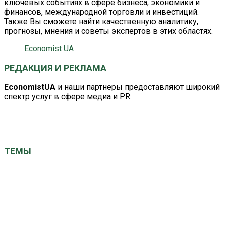
ключевых событиях в сфере бизнеса, экономики и
финансов, международной торговли и инвестиций.
Также Вы сможете найти качественную аналитику,
прогнозы, мнения и советы экспертов в этих областях.
Economist UA
РЕДАКЦИЯ И РЕКЛАМА
EconomistUA
и наши партнеры предоставляют широкий
спектр услуг в сфере медиа и PR:
editor@economistua.com
economistuacom@ukr.net
ТЕМЫ
ЕС
Китай
Великобритания
Германия
Кабмин
Авто
ВРУ
Израиль
США
НАТО
НБУ
Київ
ООН
Польша
МВФ
Наталія Грущинська
СБУ
Україна
Франция
вибори
газ
Саудовская Аравия
выборы президента
економіка
закон
новини України
общество
здоровье
политика