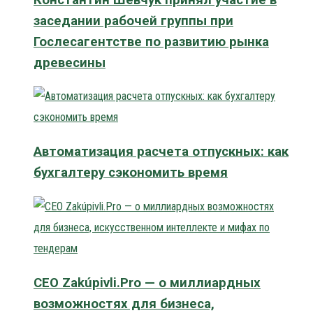
заседании рабочей группы при
Гослесагентстве по развитию рынка
древесины
Автоматизация расчета отпускных: как
бухгалтеру сэкономить время
CEO Zakúpivli.Pro — о миллиардных
возможностях для бизнеса,