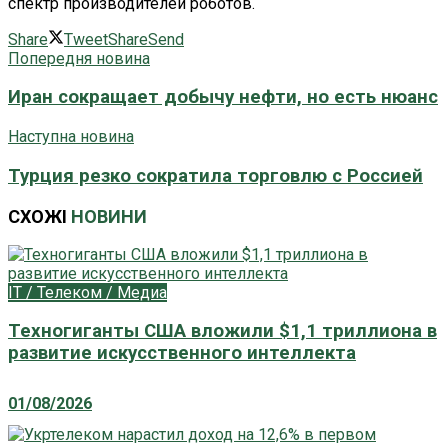
спектр производителей роботов.
Share
Tweet
Share
Send
Попередня новина
Иран сокращает добычу нефти, но есть нюанс
Наступна новина
Турция резко сократила торговлю с Россией
СХОЖІ
НОВИНИ
IT / Телеком / Медиа
Техногиганты США вложили $1,1 триллиона в
развитие искусственного интеллекта
01/08/2026