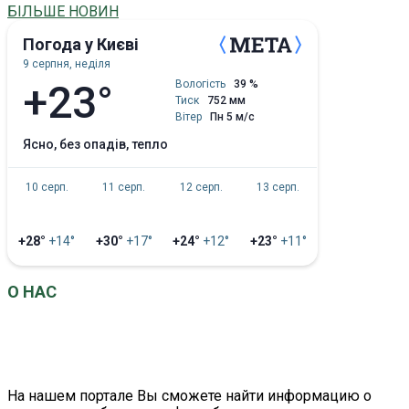
БІЛЬШЕ НОВИН
Погода у Києві
9 серпня, неділя
+23°
Вологість
39 %
Тиск
752 мм
Вітер
Пн 5 м/с
ясно, без опадів, тепло
10 серп.
11 серп.
12 серп.
13 серп.
+28°
+14°
+30°
+17°
+24°
+12°
+23°
+11°
О НАС
EconomistUA
– это информационно-аналитический
портал о главных событиях в сфере экономики и
бизнеса.
На нашем портале Вы сможете найти информацию о